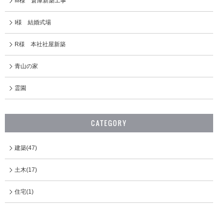
M様 倉庫新築工事
I様 結婚式場
R様 本社社屋新築
青山の家
霊園
CATEGORY
建築(47)
土木(17)
住宅(1)