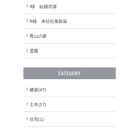
I様 結婚式場
R様 本社社屋新築
青山の家
霊園
CATEGORY
建築(47)
土木(17)
住宅(1)