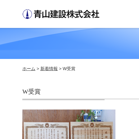
ホーム
>
新着情報
> W受賞
W受賞