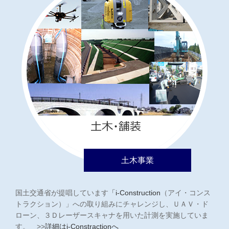
土木事業
国土交通省が提唱しています
「i-Construction
（アイ・コンス
トラクション）」への取り組みにチャレンジし、ＵＡＶ・ド
ローン、３Ｄレーザースキャナを用いた計測を実施していま
す。 >>
詳細はi-Constractionへ