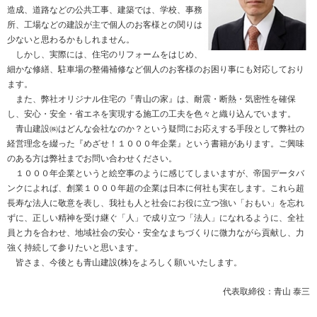
造成、道路などの公共工事、建築では、学校、事務
所、工場などの建設が主で個人のお客様との関りは
少ないと思わるかもしれません。
しかし、実際には、住宅のリフォームをはじめ、
細かな修繕、駐車場の整備補修など個人のお客様のお困り事にも対応しており
ます。
また、弊社オリジナル住宅の『青山の家』は、耐震・断熱・気密性を確保
し、安心・安全・省エネを実現する施工の工夫を色々と織り込んでいます。
青山建設㈱はどんな会社なのか？という疑問にお応えする手段として弊社の
経営理念を綴った『めざせ！１０００年企業』という書籍があります。ご興味
のある方は弊社までお問い合わせください。
１０００年企業というと絵空事のように感じてしまいますが、帝国データバ
ンクによれば、創業１０００年超の企業は日本に何社も実在します。これら超
長寿な法人に敬意を表し、我社も人と社会にお役に立つ強い「おもい」を忘れ
ずに、正しい精神を受け継ぐ「人」で成り立つ「法人」になれるように、全社
員と力を合わせ、地域社会の安心・安全なまちづくりに微力ながら貢献し、力
強く持続して参りたいと思います。
皆さま、今後とも青山建設(株)をよろしく願いいたします。
代表取締役：青山 泰三