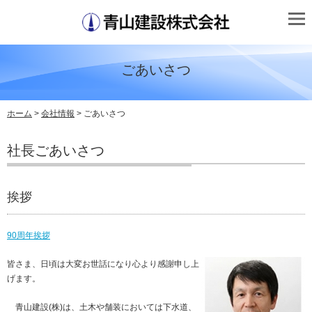
ごあいさつ
ホーム
>
会社情報
> ごあいさつ
社長ごあいさつ
挨拶
90周年挨拶
皆さま、日頃は大変お世話になり心より感謝申し上
げます。
青山建設(株)は、土木や舗装においては下水道、