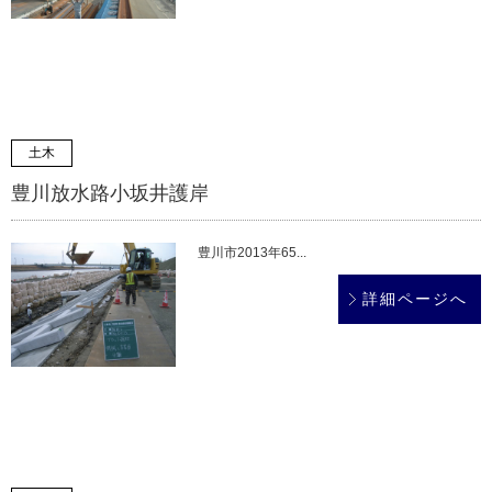
土木
豊川放水路小坂井護岸
豊川市2013年65...
詳細ページへ