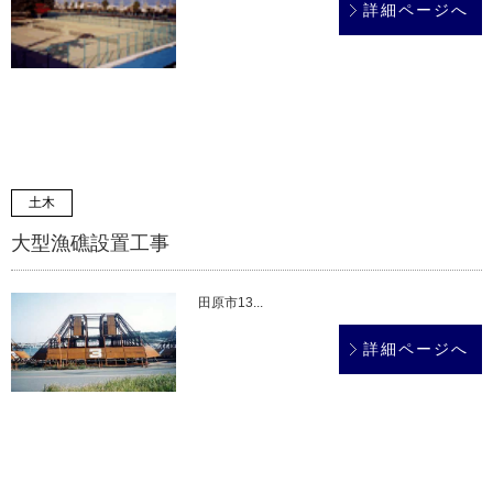
詳細ページへ
土木
大型漁礁設置工事
田原市13...
詳細ページへ