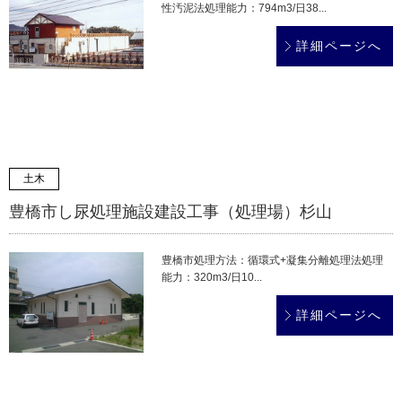
性汚泥法処理能力：794m3/日38...
詳細ページへ
土木
豊橋市し尿処理施設建設工事（処理場）杉山
豊橋市処理方法：循環式+凝集分離処理法処理
能力：320m3/日10...
詳細ページへ