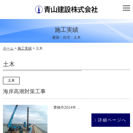
施工実績
建築・住宅・土木
ホーム
>
施工実績
> 土木
土木
土木
海岸高潮対策工事
豊橋市2014年 ...
詳細ページへ