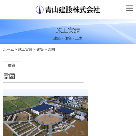
施工実績
建築・住宅・土木
ホーム
>
施工実績
>
建築
> 霊園
建築
霊園