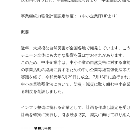
2020年3月５日付、中部経済産業局長より「事業継続力強
事業継続力強化計画認定制度：（中小企業庁HPより）
概要
近年、大規模な自然災害が全国各地で頻発しています。こ
チェーン全体にも大きな影響を及ぼすおそれがあります。
このため、中小企業庁は、中小企業の自然災害に対する事前対
の事業活動の継続に資するための中小企業等経営強化法等の
審議を経て、令和元年5月29日に成立、7月16日に施行され
中小企業強靱化法において、防災・減災に取り組む中小企
る制度を創設しました。
インフラ整備に携わる企業として、計画を作成し認定を受
計画を確実に実行し、引き続き防災、減災に向けて取り組