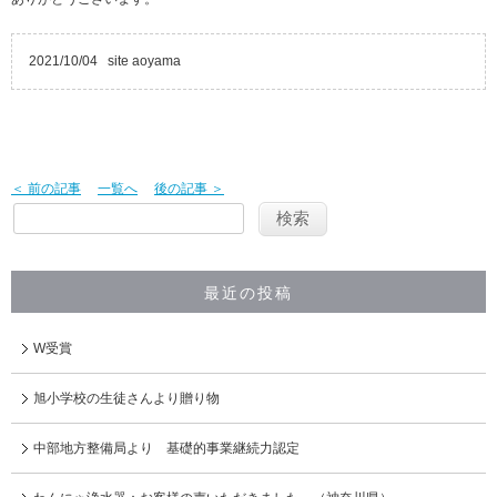
2021/10/04
site aoyama
＜ 前の記事
一覧へ
後の記事 ＞
最近の投稿
W受賞
旭小学校の生徒さんより贈り物
中部地方整備局より 基礎的事業継続力認定