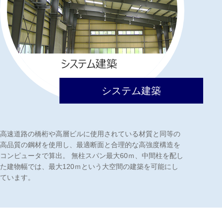
システム建築
高速道路の橋桁や高層ビルに使用されている材質と同等の
高品質の鋼材を使用し、最適断面と合理的な高強度構造を
コンピュータで算出。 無柱スパン最大60ｍ、中間柱を配し
た建物幅では、最大120ｍという大空間の建築を可能にし
ています。