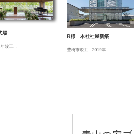
式場
R様 本社社屋新築
年竣工...
豊橋市竣工 2019年...
青山の家ブ