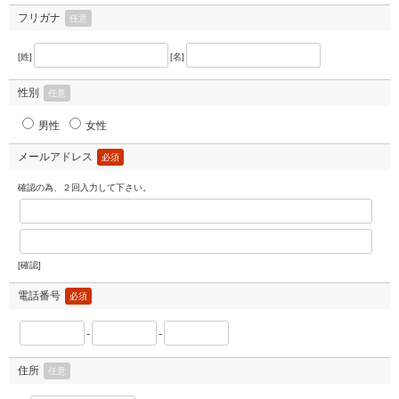
フリガナ
任意
[姓]
[名]
性別
任意
男性
女性
メールアドレス
必須
確認の為、２回入力して下さい。
[確認]
電話番号
必須
-
-
住所
任意