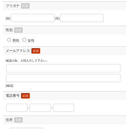
フリガナ
任意
[姓]
[名]
性別
任意
男性
女性
メールアドレス
必須
確認の為、２回入力して下さい。
[確認]
電話番号
必須
-
-
住所
任意