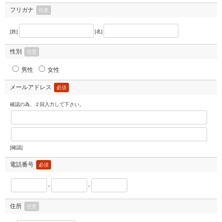
フリガナ
任意
[姓]
[名]
性別
任意
男性
女性
メールアドレス
必須
確認の為、２回入力して下さい。
[確認]
電話番号
必須
-
-
住所
任意