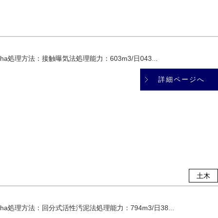
a処理方法：接触曝気法処理能力：603m3/日043...
詳細ページへ
土木
a処理方法：回分式活性汚泥法処理能力：794m3/日38...