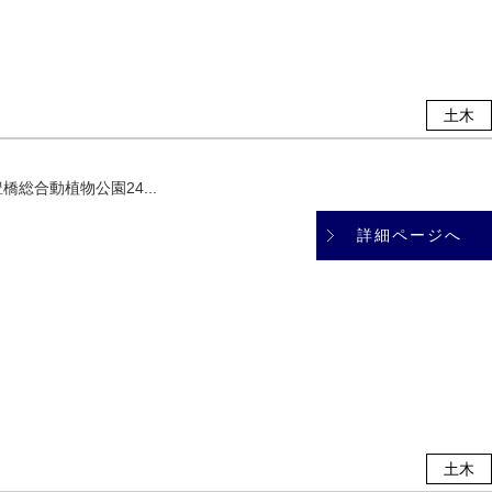
土木
総合動植物公園24...
詳細ページへ
土木