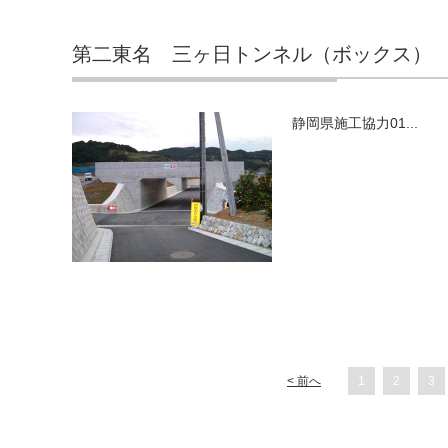
第二東名 三ヶ日トンネル（ボックス）
静岡県施工協力01...
< 前へ
1
2
3