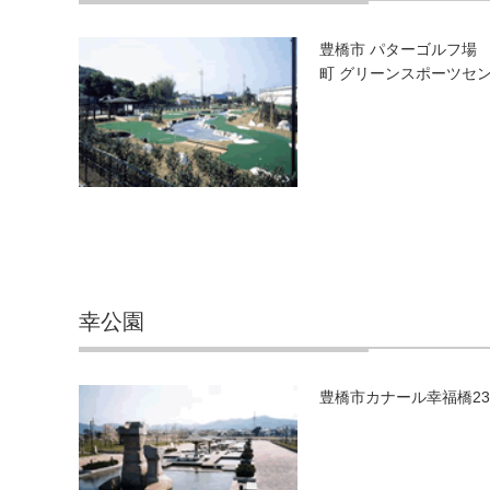
豊橋市 パターゴルフ場 （9H
町 グリーンスポーツセンター
幸公園
豊橋市カナール幸福橋23.