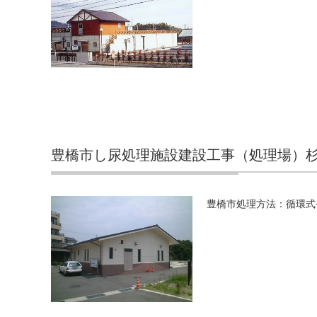
豊橋市し尿処理施設建設工事（処理場）
豊橋市処理方法：循環式+凝