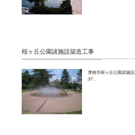
桜ヶ丘公園諸施設築造工事
豊橋市桜ヶ丘公園諸施設築
37...