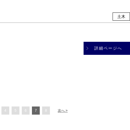
土木
詳細ページへ
4
5
6
7
8
次へ >