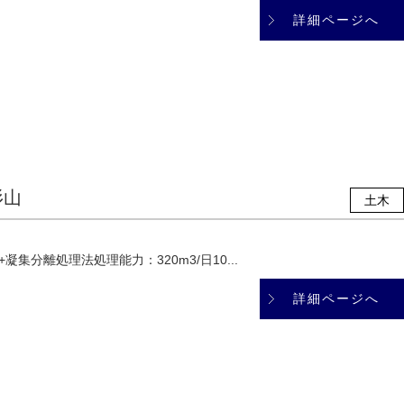
詳細ページへ
杉山
土木
集分離処理法処理能力：320m3/日10...
詳細ページへ