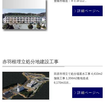
豊橋市構造：ＲＣ3F112...
詳細ページへ
赤羽根埋立処分地建設工事
田原市埋立て処分場遮水工事 4,410m2
舗装工事 1,356m2敷地造成
6,170m316...
詳細ページへ