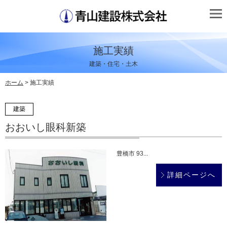
施工実績
建築・住宅・土木
ホーム
> 施工実績
建築
おおいし眼科新築
豊橋市 93...
詳細ページへ