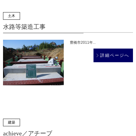
土木
水路等築造工事
豊橋市2011年...
詳細ページへ
建築
achieve／アチーブ