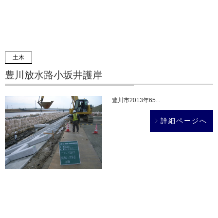
土木
豊川放水路小坂井護岸
豊川市2013年65...
詳細ページへ