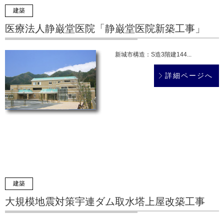
建築
医療法人静巌堂医院「静巌堂医院新築工事」
新城市構造：S造3階建144...
詳細ページへ
建築
大規模地震対策宇連ダム取水塔上屋改築工事