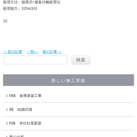
処理方法：循環式+凝集分離処理法
処理能力：320m3/日
10
＜ 前の記事
一覧へ
後の記事 ＞
新しい施工実績
M様 倉庫新築工事
I様 結婚式場
R様 本社社屋新築
青山の家