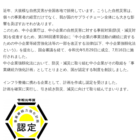
近年、大規模な自然災害が全国各地で頻発しています。こうした自然災害は、
個々の事業者の経営だけでなく、我が国のサプライチェーン全体にも大きな影
響を及ぼすおそれがあります。
このため、中小企業庁は、中小企業の自然災害に対する事前対策(防災・減災対
策)を促進するため、第198回通常国会に「中小企業の事業活動の継続に資する
ための中小企業等経営強化法等の一部を改正する法律(以下、中小企業強靱化法
という)」を提出し、国会審議を経て、令和元年5月29日に成立、7月16日に施
行されました。
中小企業強靱化法において、防災・減災に取り組む中小企業がその取組を「事
業継続力強化計画」としてとりまとめ、国が認定する制度を創設しました。
インフラ整備に携わる企業として、計画を作成し認定を受けました。
計画を確実に実行し、引き続き防災、減災に向けて取り組んでまいります。